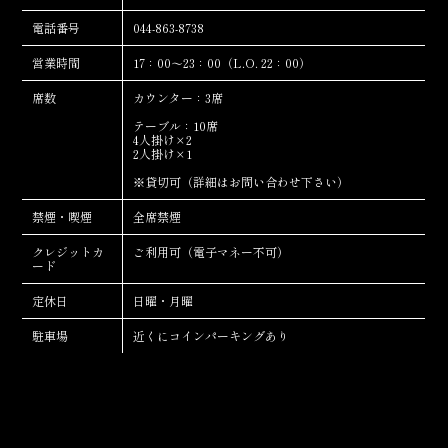
電話番号
044-863-8738
営業時間
17：00～23：00（L.O. 22：00）
席数
カウンター：3席
テーブル：10席
4人掛け×2
2人掛け×1
※貸切可（詳細はお問い合わせ下さい）
禁煙・喫煙
全席禁煙
クレジットカ
ご利用可（電子マネー不可）
ード
定休日
日曜・月曜
駐車場
近くにコインパーキングあり