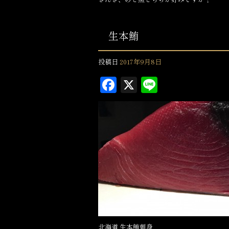
生本鮪
投稿日
2017年9月8日
F
X
L
a
in
c
e
e
b
o
o
k
北海道 生本鮪刺身