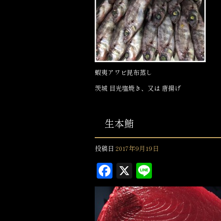
k
蝦夷アワビ昆布蒸し
茨城 目光塩焼き、又は 唐揚げ
生本鮪
投稿日
2017年9月19日
F
X
L
a
in
c
e
e