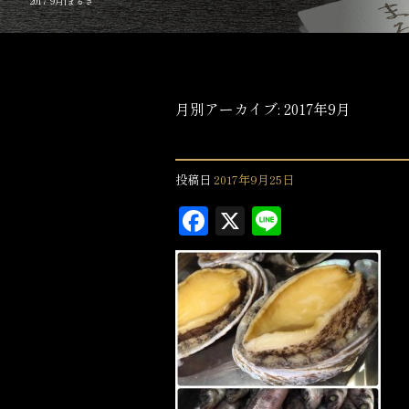
2017 9月|まるき
月別アーカイブ:
2017年9月
投稿日
2017年9月25日
F
X
L
a
in
c
e
e
b
o
o