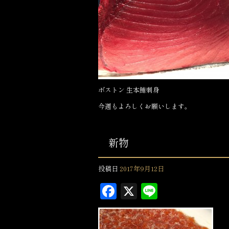
b
o
o
k
ボストン 生本鮪刺身
今週もよろしくお願いします。
新物
投稿日
2017年9月12日
F
X
L
a
in
c
e