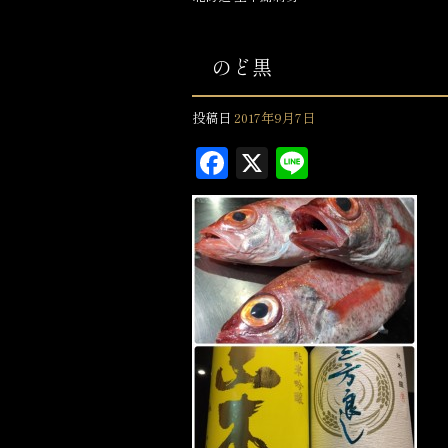
のど黒
投稿日
2017年9月7日
F
X
L
a
in
c
e
e
b
o
o
k