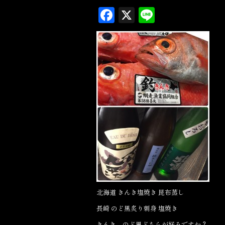
F
X
L
a
in
c
e
e
b
o
o
k
北海道 きんき塩焼き 昆布蒸し
長崎 のど黒炙り刺身 塩焼き
きんき、のど黒どちらが好みですか？