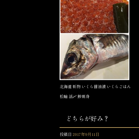
e
b
o
o
k
北海道 新物 いくら醤油漬 いくらごはん
松輪 活〆 鯵刺身
どちらが好み？
投稿日
2017年9月11日