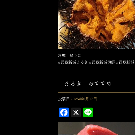
e
b
o
o
k
宮城 殻うに
#武蔵新城まるき #武蔵新城海鮮 #武蔵新城
まるき おすすめ
投稿日
2025年6月17日
F
X
L
a
in
c
e