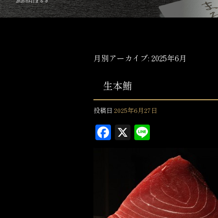
2025 6月|まるき
月別アーカイブ:
2025年6月
生本鮪
投稿日
2025年6月27日
F
X
L
a
in
c
e
e
b
o