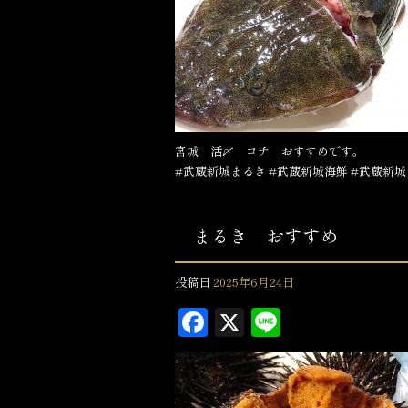
o
k
宮城 活〆 コチ おすすめです。
#武蔵新城まるき #武蔵新城海鮮 #武蔵新城
まるき おすすめ
投稿日
2025年6月24日
F
X
L
a
in
c
e