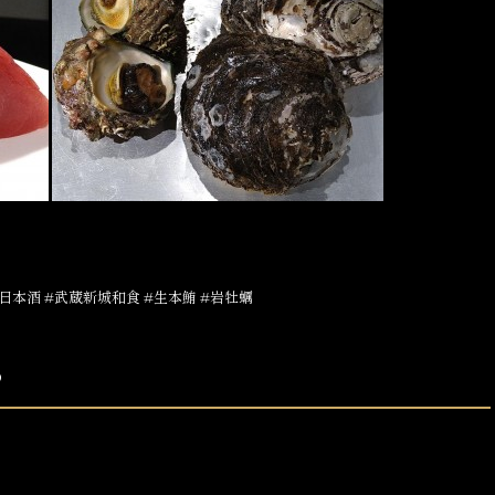
日本酒 #武蔵新城和食 #生本鮪 #岩牡蠣
め