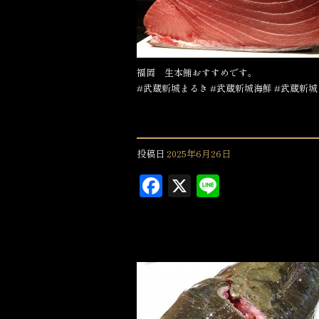
o
k
福岡 生本鮪おすすめです。
#武蔵新城まるき #武蔵新城海鮮 #武蔵新城
投稿日
2025年6月26日
F
X
L
a
in
c
e
e
b
o