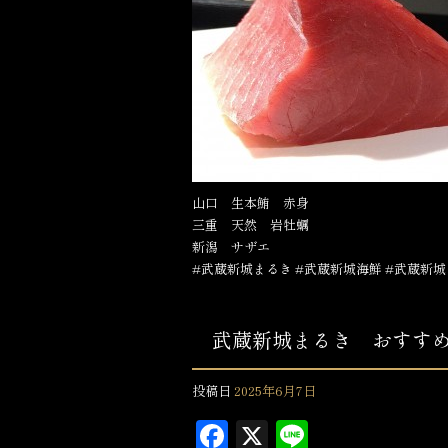
e
b
o
o
k
山口 生本鮪 赤身
三重 天然 岩牡蠣
新潟 サザエ
#武蔵新城まるき #武蔵新城海鮮 #武蔵新城
武蔵新城まるき おすす
投稿日
2025年6月7日
F
X
L