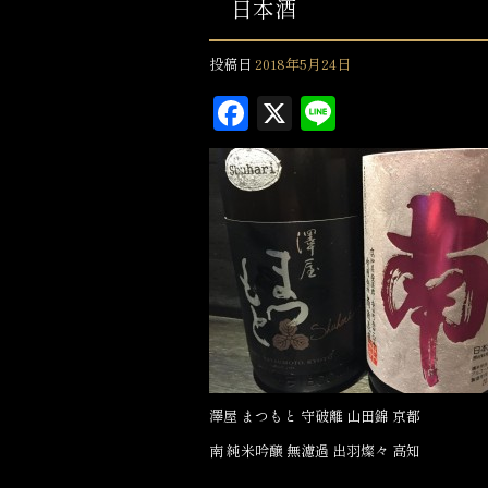
日本酒
投稿日
2018年5月24日
F
X
L
a
in
c
e
e
b
o
o
k
澤屋 まつもと 守破離 山田錦 京都
南 純米吟醸 無濾過 出羽燦々 高知