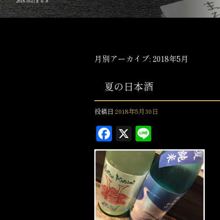
2018 5月|まるき
月別アーカイブ:
2018年5月
夏の日本酒
投稿日
2018年5月30日
F
X
L
a
in
c
e
e
b
o