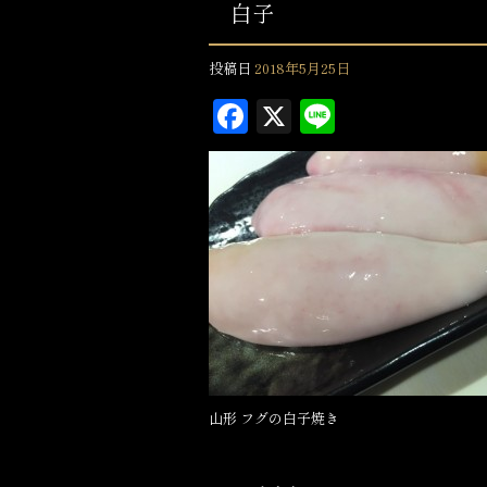
白子
投稿日
2018年5月25日
F
X
L
a
in
c
e
e
b
o
o
k
山形 フグの白子焼き