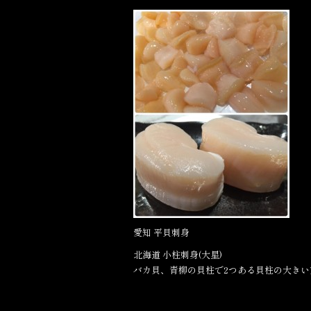
a
in
c
e
e
b
o
o
k
愛知 平貝刺身
北海道 小柱刺身(大星)
バカ貝、青柳の貝柱で2つある貝柱の大き