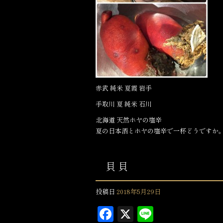
o
k
赤武 純米 夏霞 岩手
手取川 夏 純米 石川
北海道 天然ホヤの塩辛
夏の日本酒とホヤの塩辛で一杯どうですか
貝 貝
投稿日
2018年5月29日
F
X
L