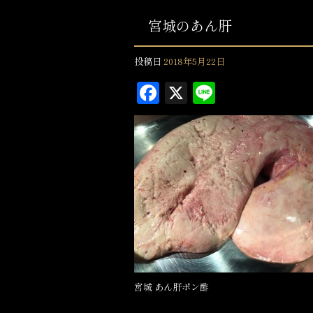
宮城のあん肝
投稿日
2018年5月22日
F
X
L
a
in
c
e
e
b
o
o
k
宮城 あん肝ポン酢