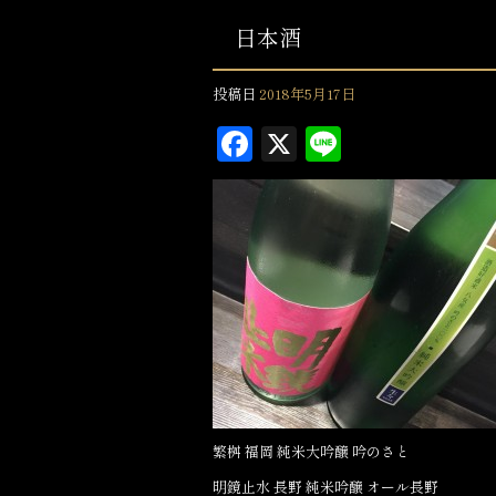
日本酒
投稿日
2018年5月17日
F
X
L
a
in
c
e
e
b
o
o
k
繁桝 福岡 純米大吟醸 吟のさと
明鏡止水 長野 純米吟醸 オール長野