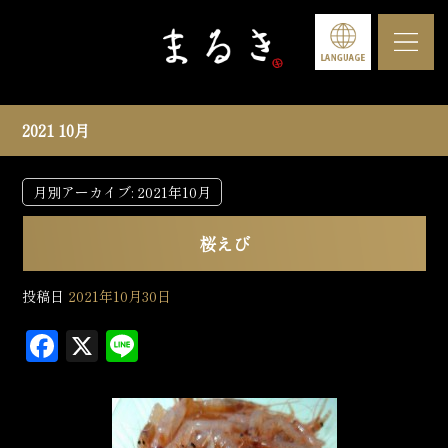
2021 10月
月別アーカイブ:
2021年10月
桜えび
投稿日
2021年10月30日
F
X
L
a
in
c
e
e