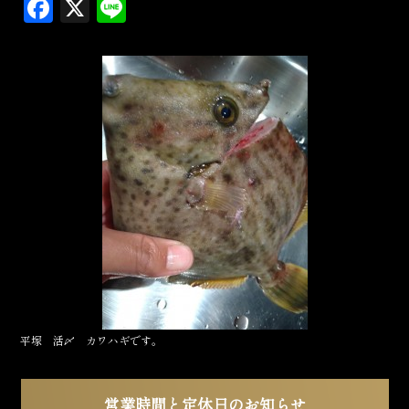
F
X
L
a
in
c
e
e
b
o
o
k
平塚 活〆 カワハギです。
営業時間と定休日のお知らせ