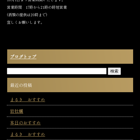
c
e
営業時間 17時から21時の時短営業
e
(酒類の提供は20時まで)
b
宜しくお願いします。
o
o
k
ブログトップ
最近の投稿
まるき おすすめ
岩牡蠣
本日のおすすめ
まるき おすすめ