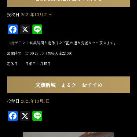
投稿日
2021年10月21日
F
X
L
a
in
10月25日より営業時間と定休日を下記の通り変更させて頂きます。
c
e
営業時間 17:00-23:00（最終入店22:00）
e
定休日 日曜日・月曜日
b
o
o
武蔵新城 まるき おすすめ
k
投稿日
2021年10月5日
F
X
L
a
in
c
e