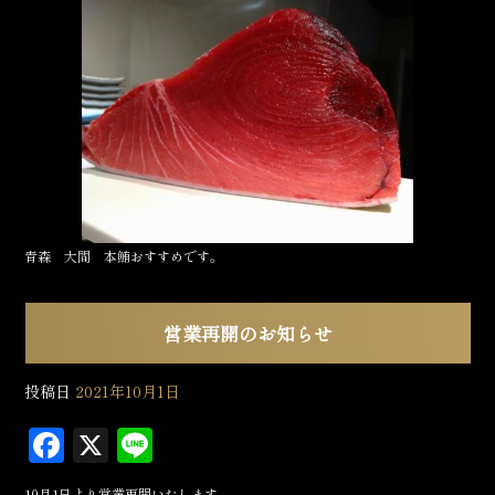
c
e
e
b
o
o
k
青森 大間 本鮪おすすめです。
営業再開のお知らせ
投稿日
2021年10月1日
F
X
L
a
in
10月1日より営業再開いたします。