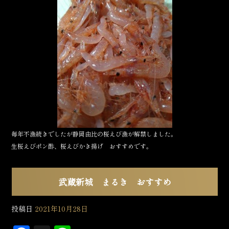
b
o
o
k
毎年不漁続きでしたが静岡由比の桜えび漁が解禁しました。
生桜えびポン酢、桜えびかき揚げ おすすめです。
武蔵新城 まるき おすすめ
投稿日
2021年10月28日