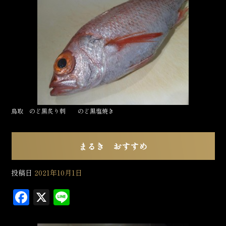
e
b
o
o
k
鳥取 のど黒炙り刺 のど黒塩焼き
まるき おすすめ
投稿日
2021年10月1日
F
X
L
a
in