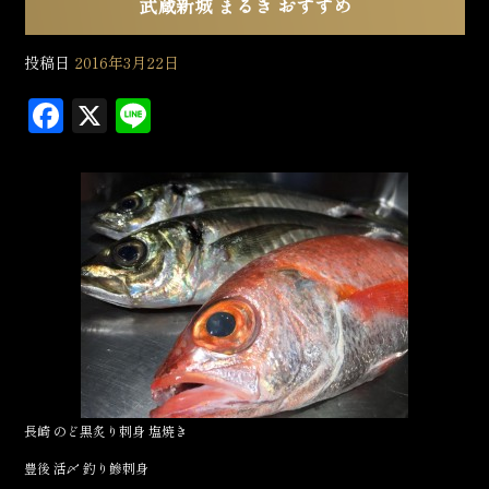
武蔵新城 まるき おすすめ
投稿日
2016年3月22日
F
X
L
a
in
c
e
e
b
o
o
k
長崎 のど黒炙り刺身 塩焼き
豊後 活〆 釣り鰺刺身