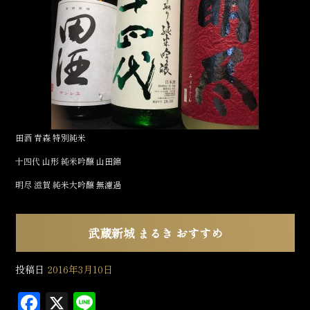
e
b
o
o
k
田酒 青森 特別純米
十四代 山形 純米吟醸 山田錦
明尽 滋賀 純米大吟醸 無濾過
武蔵新城 まるき おすすめ
投稿日
2016年3月10日
F
X
L