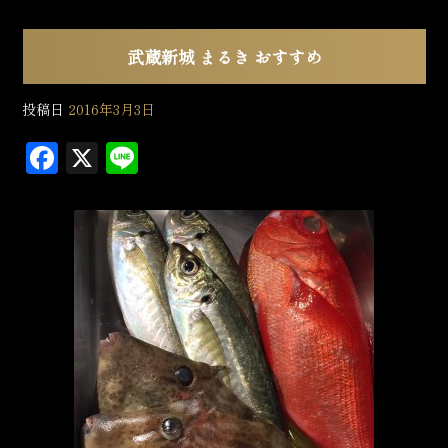
武蔵新城 まるき おすすめ
投稿日
2016年3月3日
F
X
L
a
in
c
e
e
b
o
o
k