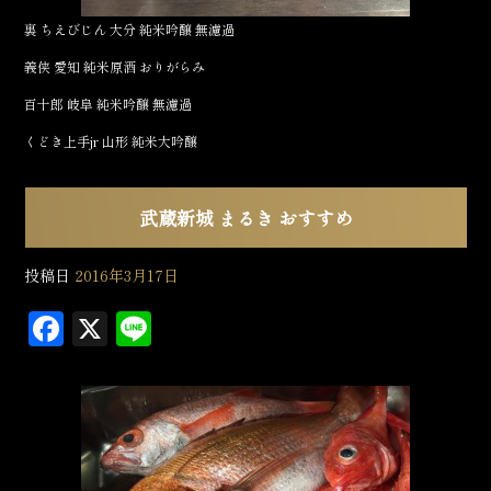
裏 ちえびじん 大分 純米吟醸 無濾過
義侠 愛知 純米原酒 おりがらみ
百十郎 岐阜 純米吟醸 無濾過
くどき上手jr 山形 純米大吟醸
武蔵新城 まるき おすすめ
投稿日
2016年3月17日
F
X
L
a
in
c
e
e
b