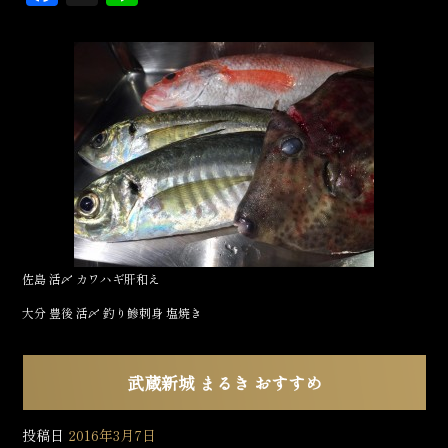
a
in
c
e
e
b
o
o
k
佐島 活〆 カワハギ肝和え
大分 豊後 活〆 釣り鰺刺身 塩焼き
武蔵新城 まるき おすすめ
投稿日
2016年3月7日