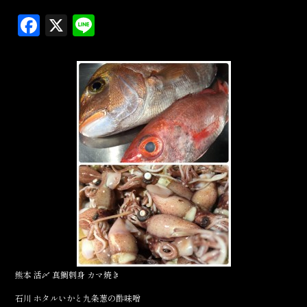
F
X
L
a
in
c
e
e
b
o
o
k
熊本 活〆 真鯛刺身 カマ焼き
石川 ホタルいかと九条葱の酢味噌