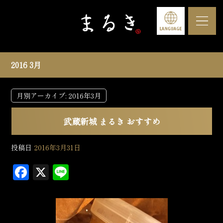
2016 3月
月別アーカイブ:
2016年3月
武蔵新城 まるき おすすめ
投稿日
2016年3月31日
F
X
L
a
in
c
e
e