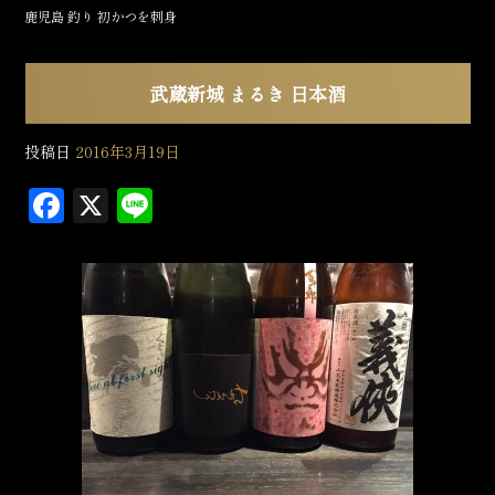
鹿児島 釣り 初かつを刺身
武蔵新城 まるき 日本酒
投稿日
2016年3月19日
F
X
L
a
in
c
e
e
b
o
o
k