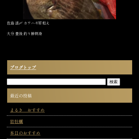
佐島 活〆 カワハギ肝和え
大分 豊後 釣り鰺刺身
ブログトップ
最近の投稿
まるき おすすめ
岩牡蠣
本日のおすすめ