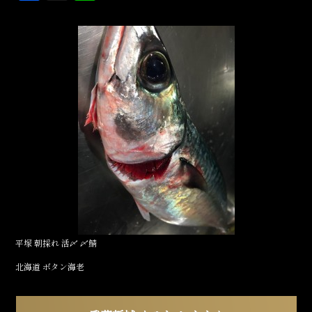
a
in
c
e
e
b
o
o
k
平塚 朝採れ 活〆 〆鯖
北海道 ボタン海老