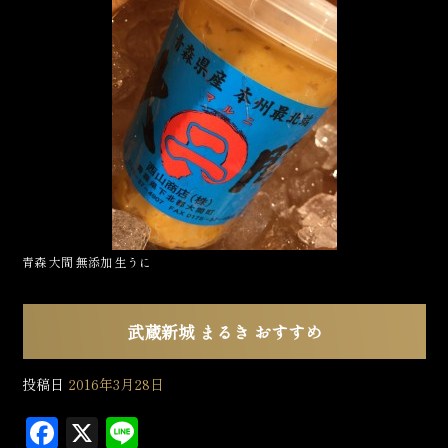
b
o
o
k
青森 大間 無添加 生うに
武蔵新城 まるき おすすめ
投稿日
2016年3月28日
F
X
L