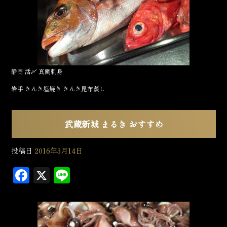
o
o
k
静岡 活〆 真鯛刺身
岩手 きんき塩焼き きんき昆布蒸し
武蔵新城 まるき おすすめ
投稿日
2016年3月14日
F
X
L
a
in
c
e
e