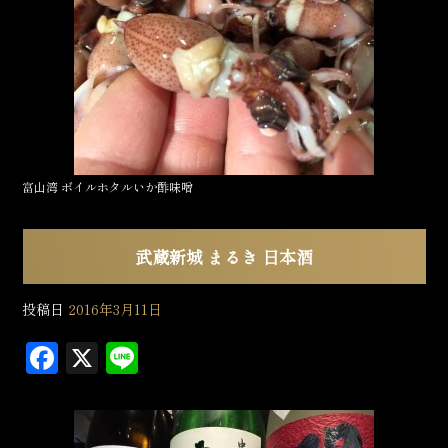
b
o
o
k
富山湾 ボイルホタルいか酢味噌
武蔵新城 まるき 日本酒
投稿日
2016年3月11日
F
X
L
a
in
c
e