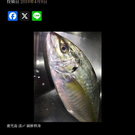
投稿日
2019年4月9日
F
X
L
a
in
c
e
e
b
o
o
k
鹿児島 活〆 縞鰺刺身