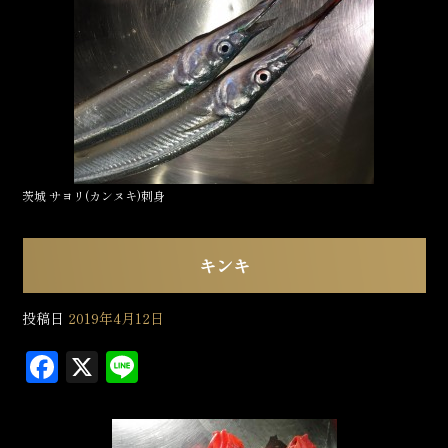
e
b
o
o
k
茨城 サヨリ(カンヌキ)刺身
キンキ
投稿日
2019年4月12日
F
X
L
a
in
c
e