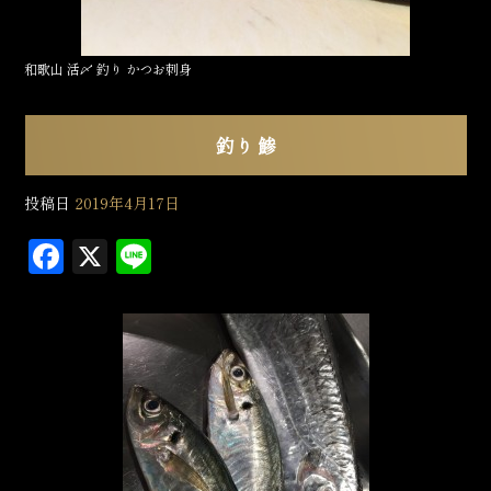
和歌山 活〆 釣り かつお刺身
釣り 鯵
投稿日
2019年4月17日
F
X
L
a
in
c
e
e
b
o
o