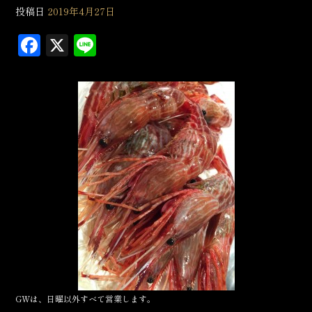
投稿日
2019年4月27日
F
X
L
a
in
c
e
e
b
o
o
k
GWは、日曜以外すべて営業します。