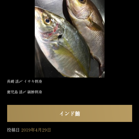
b
o
o
k
長崎 活〆 イサキ刺身
鹿児島 活〆 縞鰺刺身
インド鮪
投稿日
2019年4月29日