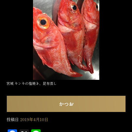
e
b
o
o
k
宮城 キンキの塩焼き、昆布蒸し
かつお
投稿日
2019年4月10日