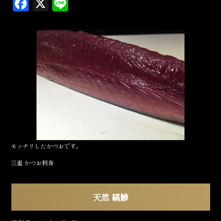
F
X
L
a
in
c
e
e
b
o
o
k
モッチリしたかつおです。
三重 かつお刺身
天然 縞鰺