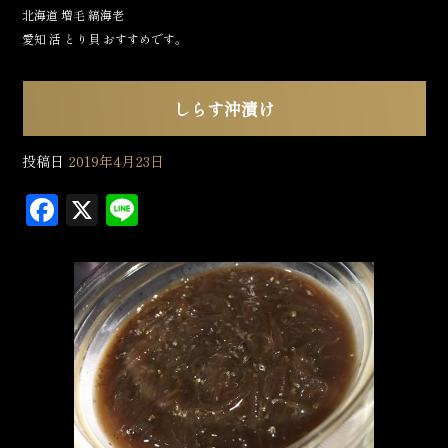
北海道 増毛 縞海老
愛知 活 とり貝 おすすめです。
しらす沖漬け
投稿日
2019年4月23日
F
X
L
a
in
c
e
e
b
o
o
k