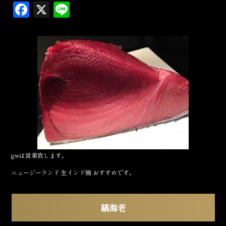
F
X
L
a
in
c
e
e
b
o
o
k
gwは営業致します。
ニュージーランド 生インド鮪 おすすめです。
縞海老