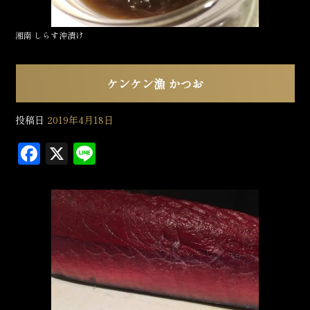
湘南 しらす沖漬け
ケンケン漁 かつお
投稿日
2019年4月18日
F
X
L
a
in
c
e
e
b
o
o
k