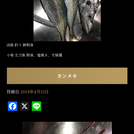
k
淡路 釣り 鯵刺身
小柴 太刀魚 刺身、塩焼き、天婦羅
カンヌキ
投稿日
2019年4月13日
F
X
L
a
in
c
e