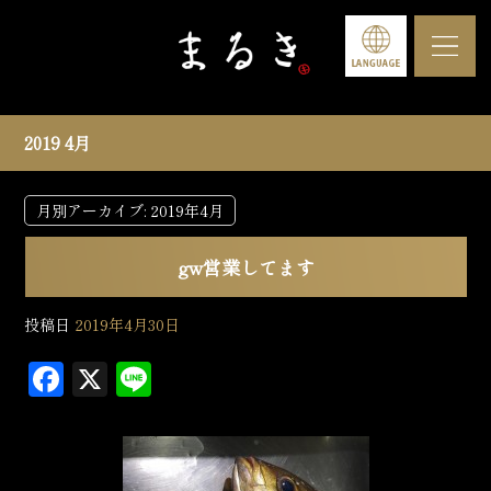
2019 4月
月別アーカイブ:
2019年4月
gw営業してます
投稿日
2019年4月30日
F
X
L
a
in
c
e
e